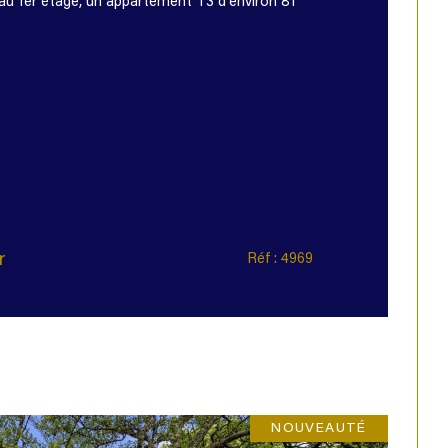
au 1er étage, un appartement T3 d'environ 81
r
Réf : 4969
NOUVEAUTÉ