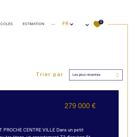
0
Langue
FR
TICOLES
ESTIMATION
immo pro
Trier par
Les plus récentes
filtrer
Réinitialiser les filtres
279 000 €
T PROCHE CENTRE VILLE Dans un petit