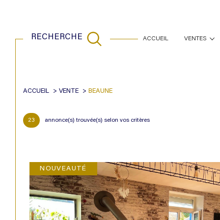
RECHERCHE
ACCUEIL
VENTES
maisons
appartem
ACCUEIL
VENTE
BEAUNE
Acheter
Est
de l'ancien
23
annonce(s) trouvée(s) selon vos critères
TYPE DE BIEN
de l'ancien
21200 - Beaune
NOUVEAUTÉ