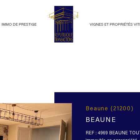
IMMO DE PRESTIGE
VIGNES ET PROPRIÉTÉS VI
ents
voir les
23
annonces
terrains
imer
1
LOCALISATION
BUDGET
Beaune (21200)
BEAUNE
REF : 4969 BEAUNE TOU