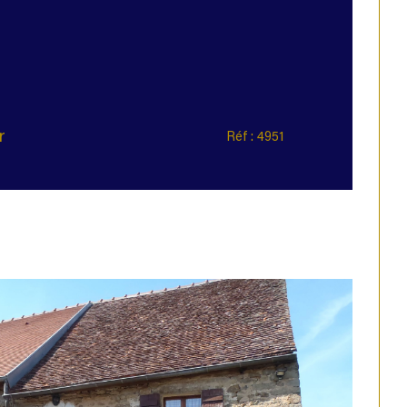
r
Réf : 4951