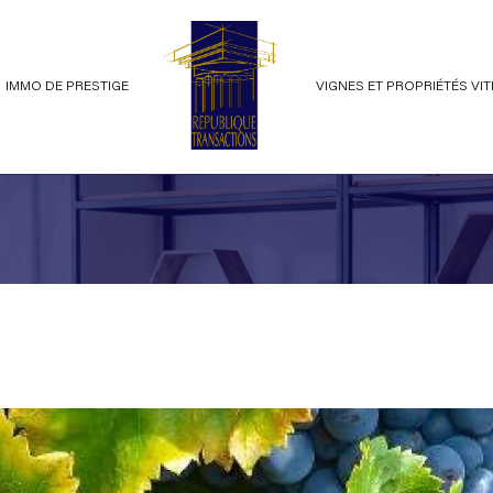
IMMO DE PRESTIGE
VIGNES ET PROPRIÉTÉS VI
voir les
1
annonces
ents
terrains
imer
1
LOCALISATION
BUDGET