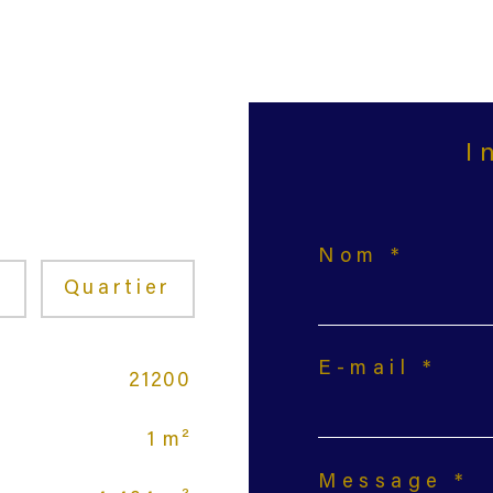
Nom *
E
Quartier
E-mail *
21200
1 m²
Message *