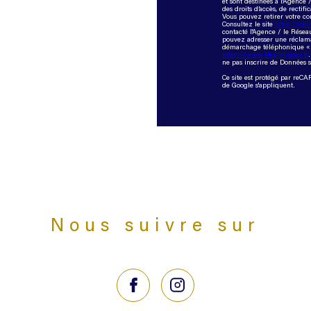
et sont destinées à l'Agence
des droits d’accès, de rectifi
Vous pouvez retirer votre c
Consultez le site
https://cnil
contacté l'Agence / le Réseau
pouvez adresser une réclamat
démarchage téléphonique « Bl
https://www.bloctel.gouv.fr
ne pas inscrire de Données s
Ce site est protégé par reC
de Google s'appliquent.
Nous suivre sur