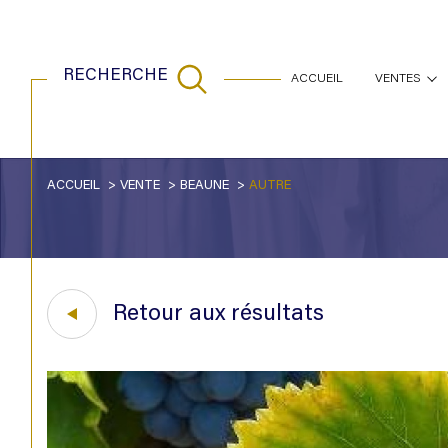
RECHERCHE
ACCUEIL
VENTES
maisons
appartem
ACCUEIL
VENTE
BEAUNE
AUTRE
Acheter
Est
de l'ancien
1
TYPE DE BIEN
de l'ancien
Autre
21200 - Beaune
Retour aux résultats