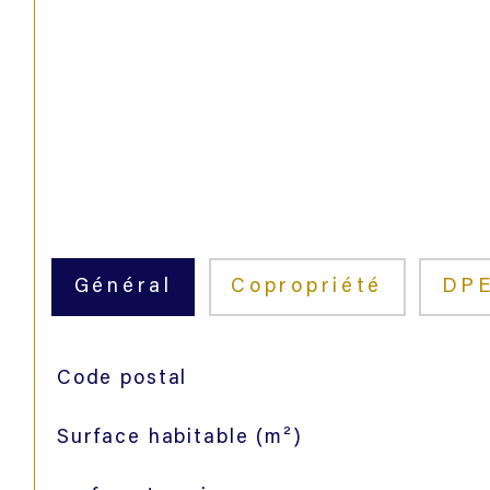
Général
Copropriété
DP
TRAD_SIROCCO_Caracteristique
Valeurs
Code postal
Surface habitable (m²)