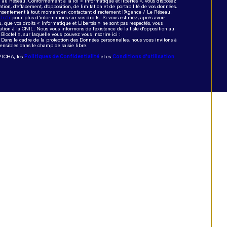
 / au Réseau. Conformément à la loi « informatique et libertés », vous disposez
cation, d’effacement, d’opposition, de limitation et de portabilité de vos données.
onsentement à tout moment en contactant directement l’Agence / Le Réseau.
.fr/fr
pour plus d’informations sur vos droits. Si vous estimez, après avoir
, que vos droits « Informatique et Libertés » ne sont pas respectés, vous
ion à la CNIL. Nous vous informons de l’existence de la liste d'opposition au
octel », sur laquelle vous pouvez vous inscrire ici :
. Dans le cadre de la protection des Données personnelles, nous vous invitons à
ensibles dans le champ de saisie libre.
APTCHA, les
Politiques de Confidentialité
et es
Conditions d'utilisation