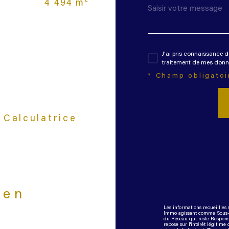
4 494 m²
J'ai pris connaissance d
traitement de mes donné
* Champ obligatoi
Calculatrice
ien
Les informations recueillies 
Immo agissant comme Sous-tra
du Réseau qui reste Respons
repose sur l'intérêt légitim