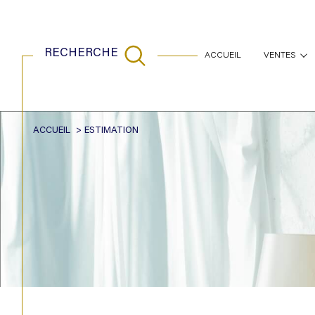
RECHERCHE
ACCUEIL
VENTES
maisons
appartem
ACCUEIL
ESTIMATION
Acheter
Est
de l'ancien
TYPE DE BIEN
de l'ancien