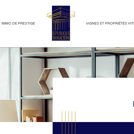
IMMO DE PRESTIGE
VIGNES ET PROPRIÉTÉS VI
ents
voir les
61
annonces
terrains
imer
BUDGET