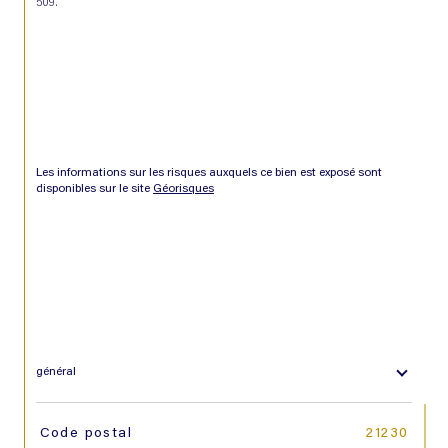
509.
Les informations sur les risques auxquels ce bien est exposé sont 
disponibles sur le site 
Géorisques
général
TRAD_SIROCCO_Caracteristique
Valeurs
Code postal
21230