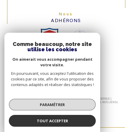
Nous
ADHÉRONS
Comme beaucoup, notre site
utilise les cookies
On aimerait vous accompagner pendant
votre visite.
En poursuivant, vous acceptez l'utilisation des
cookies par ce site, afin de vous proposer des
contenus adaptés et réaliser des statistiques !
© 2026 | TOUS DROITS RÉSERVÉS | TRADUCTION POWERED BY GOOGLE |
NOS HONORAIRES
PLAN DU SITE
MENTIONS LÉGALES
ADMIN
NOS LIENS
PARAMÉTRER
POLITIQUE RGPD
COOKIES
TOUT ACCEPTER