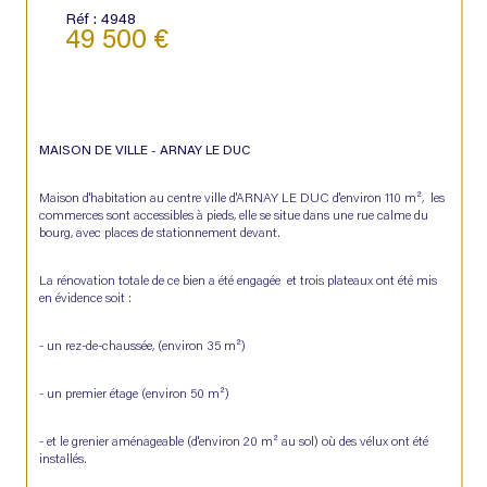
Réf : 4948
49 500 €
MAISON DE VILLE - ARNAY LE DUC
Maison d'habitation au centre ville d'ARNAY LE DUC d'environ 110 m²,  les 
commerces sont accessibles à pieds, elle se situe dans une rue calme du 
bourg, avec places de stationnement devant.
La rénovation totale de ce bien a été engagée  et trois plateaux ont été mis 
en évidence soit :
- un rez-de-chaussée, (environ 35 m²)
- un premier étage (environ 50 m²)
- et le grenier aménageable (d'environ 20 m² au sol) où des vélux ont été 
installés.