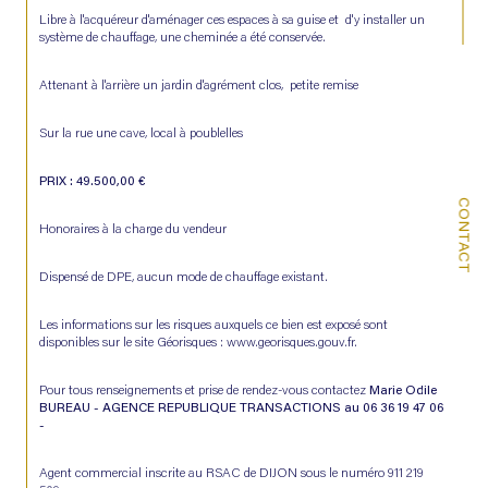
Libre à l'acquéreur d'aménager ces espaces à sa guise et  d'y installer un 
système de chauffage, une cheminée a été conservée.
Attenant à l'arrière un jardin d'agrément clos,  petite remise
Sur la rue une cave, local à poublelles
PRIX : 49.500,00 €
CONTACT
Honoraires à la charge du vendeur
Dispensé de DPE, aucun mode de chauffage existant.
Les informations sur les risques auxquels ce bien est exposé sont 
disponibles sur le site Géorisques : www.georisques.gouv.fr.
Pour tous renseignements et prise de rendez-vous contactez 
Marie Odile 
BUREAU - AGENCE REPUBLIQUE TRANSACTIONS au 06 36 19 47 06 
-
Agent commercial inscrite au RSAC de DIJON sous le numéro 911 219 