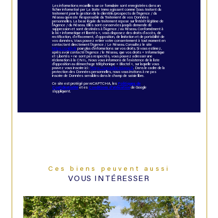
Les informations recueillies sur ce formulaire sont enregistrées dans un
fichier informatisé par La Boite Immo agissant comme Sous-traitant du
traitement pour la gestion de la clientèle/prospects de l'Agence / du
Réseau qui reste Responsable du Traitement de vos Données
personnelles. La base légale du traitement repose sur l'intérêt légitime de
l'Agence / du Réseau. Elles sont conservées jusqu'à demande de
suppression et sont destinées à l'Agence / au Réseau. Conformément à
la loi « informatique et libertés », vous disposez des droits d’accès, de
rectification, d’effacement, d’opposition, de limitation et de portabilité de
vos données. Vous pouvez retirer votre consentement à tout moment en
contactant directement l’Agence / Le Réseau. Consultez le site
https://cnil.fr/fr
pour plus d’informations sur vos droits. Si vous estimez,
après avoir contacté l'Agence / le Réseau, que vos droits « Informatique
et Libertés » ne sont pas respectés, vous pouvez adresser une
réclamation à la CNIL. Nous vous informons de l’existence de la liste
d'opposition au démarchage téléphonique « Bloctel », sur laquelle vous
pouvez vous inscrire ici :
https://www.bloctel.gouv.fr
. Dans le cadre de la
protection des Données personnelles, nous vous invitons à ne pas
inscrire de Données sensibles dans le champ de saisie libre.
Ce site est protégé par reCAPTCHA, les
Politiques de
Confidentialité
et es
Conditions d'utilisation
de Google
s'appliquent.
Ces biens peuvent aussi
VOUS INTÉRESSER