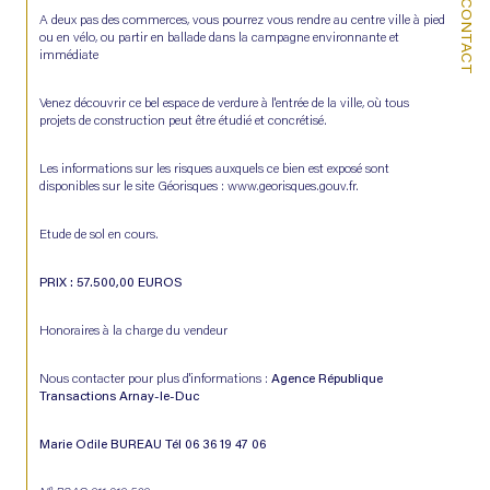
CONTACT
A deux pas des commerces, vous pourrez vous rendre au centre ville à pied 
ou en vélo, ou partir en ballade dans la campagne environnante et 
immédiate
Venez découvrir ce bel espace de verdure à l'entrée de la ville, où tous 
projets de construction peut être étudié et concrétisé.
Les informations sur les risques auxquels ce bien est exposé sont 
disponibles sur le site Géorisques : www.georisques.gouv.fr.
Etude de sol en cours.
PRIX : 57.500,00 EUROS
Honoraires à la charge du vendeur
Nous contacter pour plus d'informations : 
Agence République 
Transactions Arnay-le-Duc
Marie Odile BUREAU Tél 06 36 19 47 06