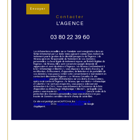
Envoyer
contacter
L'AGENCE
03 80 22 39 60
Les informations recueillies sur ce formulaire sont enregistrées dans un
fichier informatisé par La Boite Immo agissant comme Sous-traitant du
traitement pour la gestion de la clientèle/prospects de l'Agence / du
Réseau qui reste Responsable du Traitement de vos Données
personnelles. La base légale du traitement repose sur l'intérêt légitime de
l'Agence / du Réseau. Elles sont conservées jusqu'à demande de
suppression et sont destinées à l'Agence / au Réseau. Conformément à
la loi « informatique et libertés », vous disposez des droits d’accès, de
rectification, d’effacement, d’opposition, de limitation et de portabilité de
vos données. Vous pouvez retirer votre consentement à tout moment en
contactant directement l’Agence / Le Réseau. Consultez le site
https://cnil.fr/fr
pour plus d’informations sur vos droits. Si vous estimez,
après avoir contacté l'Agence / le Réseau, que vos droits « Informatique
et Libertés » ne sont pas respectés, vous pouvez adresser une
réclamation à la CNIL. Nous vous informons de l’existence de la liste
d'opposition au démarchage téléphonique « Bloctel », sur laquelle vous
pouvez vous inscrire ici :
https://www.bloctel.gouv.fr
. Dans le cadre de la
protection des Données personnelles, nous vous invitons à ne pas
inscrire de Données sensibles dans le champ de saisie libre.
Ce site est protégé par reCAPTCHA, les
Politiques de
Confidentialité
et es
Conditions d'utilisation
de Google
s'appliquent.