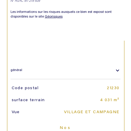
N° RSAC 911 219 509
Les informations sur les risques auxquels ce bien est exposé sont 
disponibles sur le site 
Géorisques
général
TRAD_SIROCCO_Caracteristique
Valeurs
Code postal
21230
surface terrain
4 031 m²
Vue
VILLAGE ET CAMPAGNE
Nos