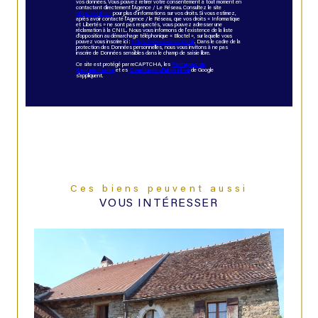
vos données. Vous pouvez retirer votre consentement à tout moment en
contactant directement l’Agence / Le Réseau. Consultez le site
https://cnil.fr/fr
pour plus d’informations sur vos droits. Si vous estimez,
après avoir contacté l'Agence / le Réseau, que vos droits « Informatique
et Libertés » ne sont pas respectés, vous pouvez adresser une
réclamation à la CNIL. Nous vous informons de l’existence de la liste
d'opposition au démarchage téléphonique « Bloctel », sur laquelle vous
pouvez vous inscrire ici :
https://www.bloctel.gouv.fr
. Dans le cadre de la
protection des Données personnelles, nous vous invitons à ne pas
inscrire de Données sensibles dans le champ de saisie libre.
Ce site est protégé par reCAPTCHA, les
Politiques de
Confidentialité
et es
Conditions d'utilisation
de Google
s'appliquent.
Ces biens peuvent aussi
VOUS INTÉRESSER