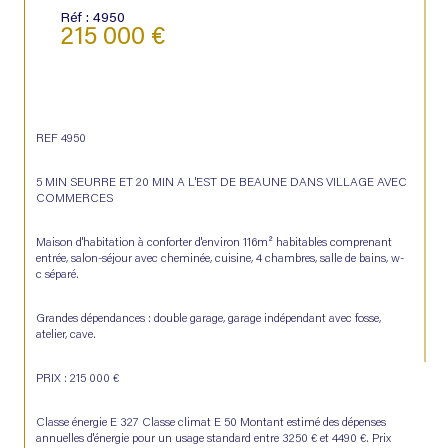
Réf : 4950
215 000 €
REF 4950
5 MIN SEURRE ET 20 MIN A L'EST DE BEAUNE DANS VILLAGE AVEC 
COMMERCES
Maison d'habitation à conforter d'environ 116m² habitables comprenant 
entrée, salon-séjour avec cheminée, cuisine, 4 chambres, salle de bains, w-
c séparé.
Grandes dépendances : double garage, garage indépendant avec fosse, 
atelier, cave.
PRIX : 215 000 €
Classe énergie E 327 Classe climat E 50 Montant estimé des dépenses 
annuelles d'énergie pour un usage standard entre 3250 € et 4490 €. 
Prix 