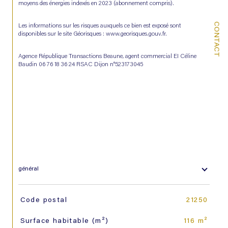
moyens des énergies indexés en 2023 (abonnement compris).
CONTACT
Les informations sur les risques auxquels ce bien est exposé sont 
disponibles sur le site Géorisques : www.georisques.gouv.fr.
Agence République Transactions Beaune, agent commercial EI Céline 
Baudin 06 76 18 36 24 RSAC Dijon n°523173045
général
TRAD_SIROCCO_Caracteristique
Valeurs
Code postal
21250
Surface habitable (m²)
116 m²