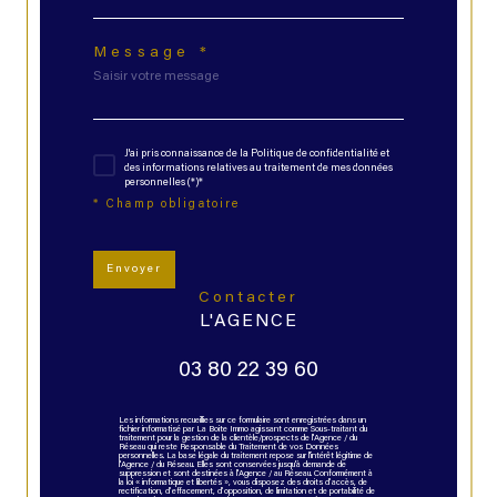
Message *
J'ai pris connaissance de la Politique de confidentialité et
des informations relatives au traitement de mes données
personnelles (*)*
* Champ obligatoire
Envoyer
contacter
L'AGENCE
03 80 22 39 60
Les informations recueillies sur ce formulaire sont enregistrées dans un
fichier informatisé par La Boite Immo agissant comme Sous-traitant du
traitement pour la gestion de la clientèle/prospects de l'Agence / du
Réseau qui reste Responsable du Traitement de vos Données
personnelles. La base légale du traitement repose sur l'intérêt légitime de
l'Agence / du Réseau. Elles sont conservées jusqu'à demande de
suppression et sont destinées à l'Agence / au Réseau. Conformément à
la loi « informatique et libertés », vous disposez des droits d’accès, de
rectification, d’effacement, d’opposition, de limitation et de portabilité de