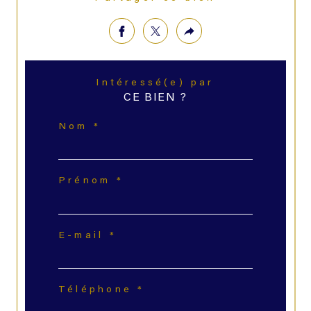
Intéressé(e) par
CE BIEN ?
Nom *
Prénom *
E-mail *
Téléphone *